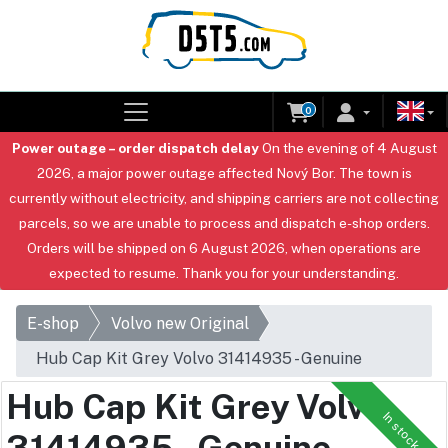
0
Power outage – order dispatch delay
On the evening of 4 August
2026, a major power outage affected Nový Bor. The town is
currently without electricity, and shipping carriers are not collecting
parcels, so we are unable to process and dispatch e-shop orders.
Orders will be shipped on 6 August 2026, when operations are
expected to resume. Thank you for your understanding.
E-shop
Volvo new Original
Hub Cap Kit Grey Volvo 31414935 - Genuine
Hub Cap Kit Grey Volvo
In stock
31414935 - Genuine