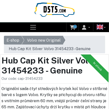
0
E-shop
Volvo new Original
Hub Cap Kit Silver Volvo 31454233 - Genuine
Hub Cap Kit Silver Volvo
In stock
31454233 - Genuine
Our code: cap-31454233
Originální sada čtyř středových krytek kol Volvo v stříbrné
barvě s logem Volvo. Krytky se přichycují do otvoru ráfku
s vnitřním průměrem 60 mm, vnější průměr čelní strany je
65 mm. Zajišťovací úchyty drží krytku v místě při hloubce