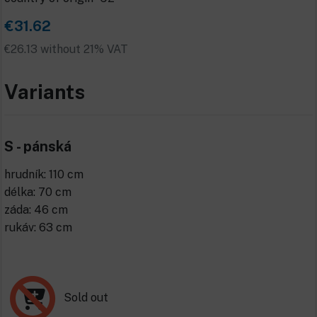
€31.62
€26.13 without 21% VAT
Variants
S - pánská
hrudník: 110 cm
délka: 70 cm
záda: 46 cm
rukáv: 63 cm
Sold out