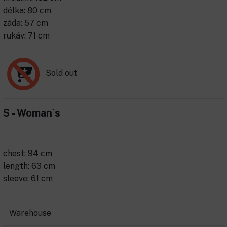
délka: 80 cm
záda: 57 cm
rukáv: 71 cm
Sold out
S - Woman´s
chest: 94 cm
length: 63 cm
sleeve: 61 cm
Warehouse