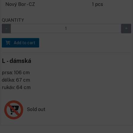
Nový Bor - CZ
1 pcs
QUANTITY
Add to cart
L - dámská
prsa: 106 cm
délka: 67 cm
rukáv: 64 cm
Sold out