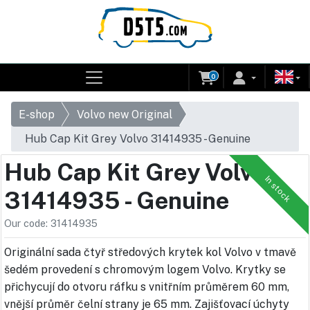
0
E-shop
Volvo new Original
Hub Cap Kit Grey Volvo 31414935 - Genuine
Hub Cap Kit Grey Volvo
In stock
31414935 - Genuine
Our code: 31414935
Originální sada čtyř středových krytek kol Volvo v tmavě
šedém provedení s chromovým logem Volvo. Krytky se
přichycují do otvoru ráfku s vnitřním průměrem 60 mm,
vnější průměr čelní strany je 65 mm. Zajišťovací úchyty