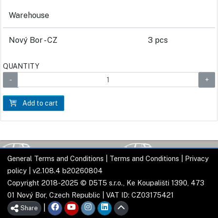
Warehouse
Nový Bor - CZ
3 pcs
QUANTITY
Add to cart
General Terms and Conditions
|
Terms and Conditions
|
Privacy
policy
| v2.108.4 b20260804
Copyright 2018-2025 © D5T5 s.r.o., Ke Koupališti 1390, 473
01 Nový Bor, Czech Republic | VAT ID: CZ03175421
|
Share