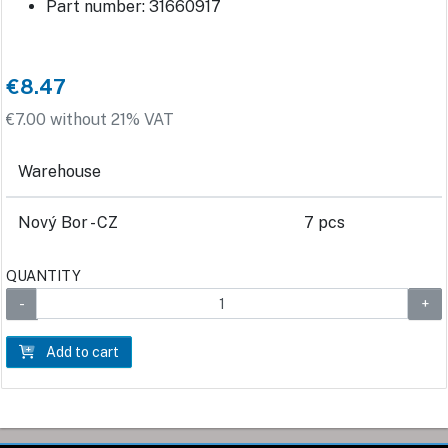
Part number: 31660917
€8.47
€7.00 without 21% VAT
Warehouse
Nový Bor - CZ
7 pcs
QUANTITY
Add to cart