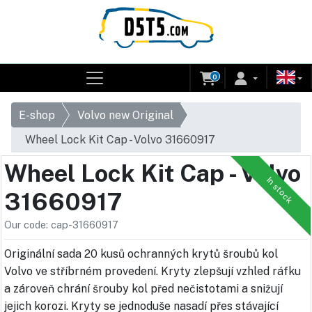
0
E-shop
Volvo new Original
Wheel Lock Kit Cap - Volvo 31660917
Wheel Lock Kit Cap - Volvo
In stock
31660917
Our code: cap-31660917
Originální sada 20 kusů ochranných krytů šroubů kol
Volvo ve stříbrném provedení. Kryty zlepšují vzhled ráfku
a zároveň chrání šrouby kol před nečistotami a snižují
jejich korozi. Kryty se jednoduše nasadí přes stávající