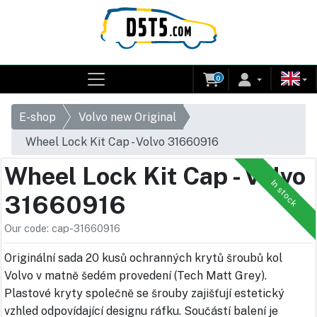
0
E-shop
Volvo new Original
Wheel Lock Kit Cap - Volvo 31660916
Wheel Lock Kit Cap - Volvo
In stock
31660916
Our code: cap-31660916
Originální sada 20 kusů ochranných krytů šroubů kol
Volvo v matně šedém provedení (Tech Matt Grey).
Plastové kryty společně se šrouby zajišťují estetický
vzhled odpovídající designu ráfku. Součástí balení je