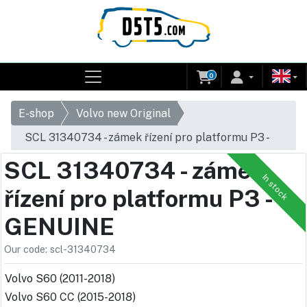
0
E-shop
Volvo new Original
SCL 31340734 - zámek řízení pro platformu P3 -
GENUINE
SCL 31340734 - zámek
In stock
řízení pro platformu P3 -
GENUINE
Our code: scl-31340734
Volvo S60 (2011-2018)
Volvo S60 CC (2015-2018)