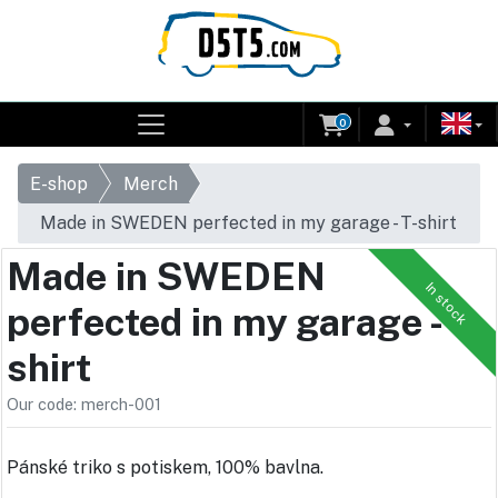
0
E-shop
Merch
Made in SWEDEN perfected in my garage - T-shirt
Made in SWEDEN
In stock
perfected in my garage - T-
shirt
Our code: merch-001
Pánské triko s potiskem, 100% bavlna.