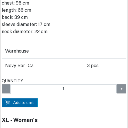
chest: 96 cm
length: 66 cm
back: 39 cm
sleeve diameter: 17 cm
neck diameter: 22 cm
Warehouse
Nový Bor - CZ
3 pcs
QUANTITY
Add to cart
XL - Woman´s