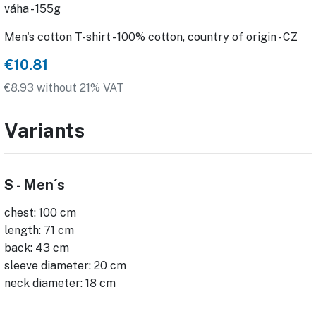
váha - 155g
Men's cotton T-shirt - 100% cotton, country of origin - CZ
€10.81
€8.93 without 21% VAT
Variants
S - Men´s
chest: 100 cm
length: 71 cm
back: 43 cm
sleeve diameter: 20 cm
neck diameter: 18 cm