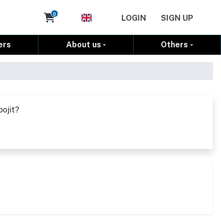
Cart
0
LOGIN
SIGN UP
ers
About us
Others
pojit?