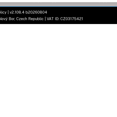
licy
| v2.108.4 b20260804
 Nový Bor, Czech Republic | VAT ID: CZ03175421