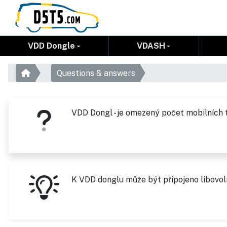
VDD Dongle
VDASH
Questions & answers
VDD Dongl - je omezený počet mobilních t
K VDD donglu může být připojeno libovol