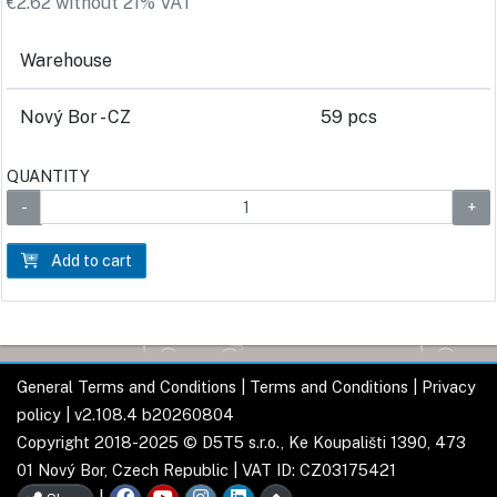
€2.62 without 21% VAT
Warehouse
Nový Bor - CZ
59 pcs
QUANTITY
Add to cart
General Terms and Conditions
|
Terms and Conditions
|
Privacy
policy
| v2.108.4 b20260804
Copyright 2018-2025 © D5T5 s.r.o., Ke Koupališti 1390, 473
01 Nový Bor, Czech Republic | VAT ID: CZ03175421