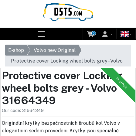
0
E-shop
Volvo new Original
Protective cover Locking wheel bolts grey - Volvo
31664349
Protective cover Locking
In stock
wheel bolts grey - Volvo
31664349
Our code: 31664349
Originální krytky bezpečnostních šroubů kol Volvo v
elegantním šedém provedení. Krytky jsou speciálně