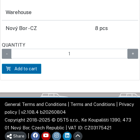
Warehouse
Nový Bor - CZ
8 pcs
QUANTITY
Add to cart
General Terms and Conditions
|
Terms and Conditions
|
Privacy
policy
| v2.108.4 b20260804
Copyright 2018-2025 © D5T5 s.r.o., Ke Koupališti 1390, 473
01 Nový Bor, Czech Republic | VAT ID: CZ03175421
|
Share