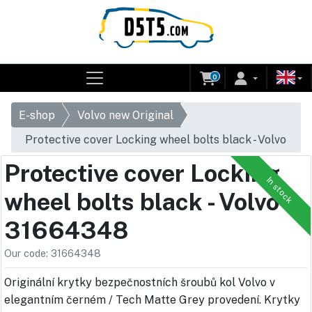
0
E-shop
Volvo new Original
Protective cover Locking wheel bolts black - Volvo
31664348
Protective cover Locking
In stock
wheel bolts black - Volvo
31664348
Our code: 31664348
Originální krytky bezpečnostních šroubů kol Volvo v
elegantním černém / Tech Matte Grey provedení. Krytky