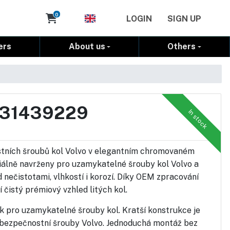
Cart
0
LOGIN
SIGN UP
ers
About us
Others
vo 31439229
In stock
stních šroubů kol Volvo v elegantním chromovaném
iálně navrženy pro uzamykatelné šrouby kol Volvo a
 nečistotami, vlhkostí i korozí. Díky OEM zpracování
 čistý prémiový vzhled litých kol.
k pro uzamykatelné šrouby kol. Kratší konstrukce je
í bezpečnostní šrouby Volvo. Jednoduchá montáž bez