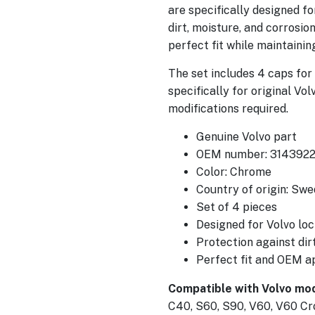
are specifically designed f
dirt, moisture, and corrosio
perfect fit while maintaini
The set includes 4 caps for
specifically for original Vol
modifications required.
Genuine Volvo part
OEM number: 314392
Color: Chrome
Country of origin: Sw
Set of 4 pieces
Designed for Volvo loc
Protection against dir
Perfect fit and OEM 
Compatible with Volvo mod
C40, S60, S90, V60, V60 Cr