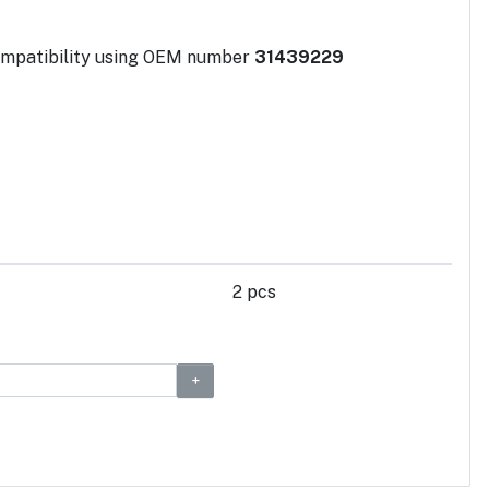
mpatibility using OEM number
31439229
2 pcs