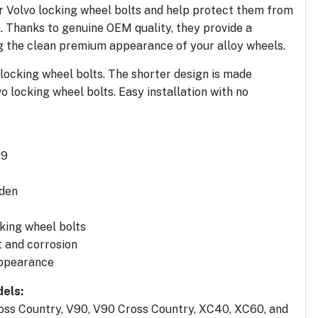
or Volvo locking wheel bolts and help protect them from
n. Thanks to genuine OEM quality, they provide a
ng the clean premium appearance of your alloy wheels.
 locking wheel bolts. The shorter design is made
vo locking wheel bolts. Easy installation with no
29
eden
king wheel bolts
t and corrosion
appearance
els:
oss Country, V90, V90 Cross Country, XC40, XC60, and