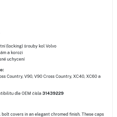
o
ní (locking) šrouby kol Volvo
tám a korozi
esné uchycení
o:
oss Country, V90, V90 Cross Country, XC40, XC60 a
ibilitu dle OEM čísla
31439229
l bolt covers in an elegant chromed finish. These caps