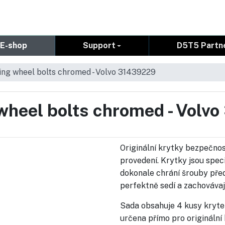
E-shop
Support
D5T5 Partn
ing wheel bolts chromed - Volvo 31439229
 wheel bolts chromed - Vol
Originální krytky bezpečno
provedení. Krytky jsou spec
dokonale chrání šrouby před
perfektně sedí a zachovávají
Sada obsahuje 4 kusy kryte
určena přímo pro origináln