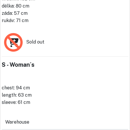
délka: 80 cm
záda: 57 cm
rukáv: 71 cm
Sold out
S - Woman´s
chest: 94 cm
length: 63 cm
sleeve: 61 cm
Warehouse