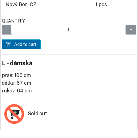
Nový Bor - CZ
1 pcs
QUANTITY
Add to cart
L - dámská
prsa: 106 cm
délka: 67 cm
rukáv: 64 cm
Sold out