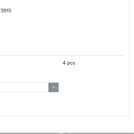
73915
4 pcs