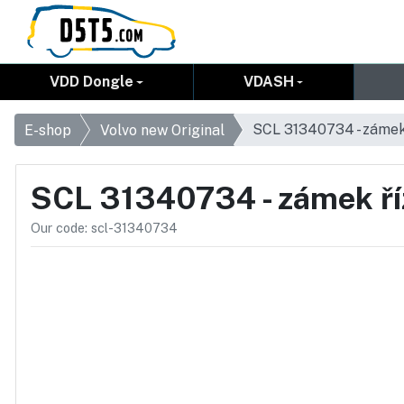
VDD Dongle
VDASH
SCL 31340734 - zámek
E-shop
Volvo new Original
SCL 31340734 - zámek ří
Our code: scl-31340734