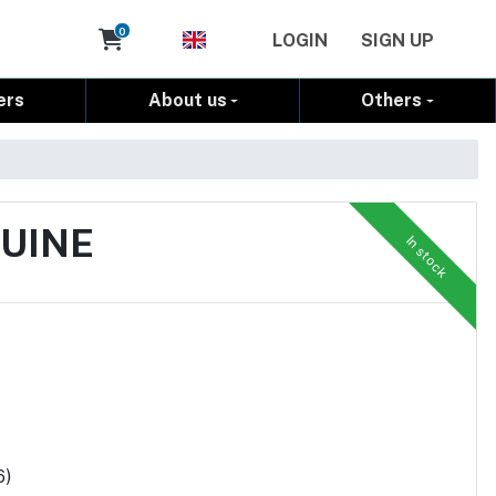
Cart
0
LOGIN
SIGN UP
ers
About us
Others
NUINE
In stock
6)